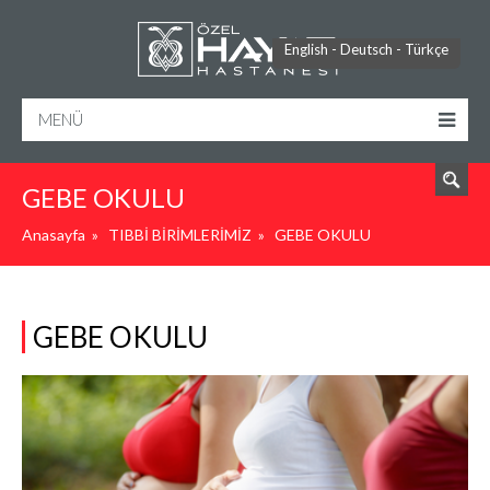
ARA
English
-
Deutsch
-
Türkçe
MENÜ
GEBE OKULU
Anasayfa
»
TIBBİ BİRİMLERİMİZ
»
GEBE OKULU
GEBE OKULU